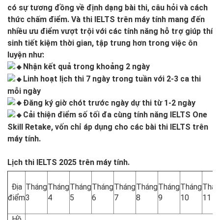
có sự tương đồng về định dạng bài thi, câu hỏi và cách
thức chấm điểm. Và thi IELTS trên máy tính mang đến
nhiều ưu điểm vượt trội với các tính năng hỗ trợ giúp thí
sinh tiết kiệm thời gian, tập trung hơn trong việc ôn
luyện như:
Nhận kết quả trong khoảng 2 ngày
Linh hoạt lịch thi 7 ngày trong tuần với 2-3 ca thi
mỗi ngày
Đăng ký giờ chót trước ngày dự thi từ 1-2 ngày
Cải thiện điểm số tối đa cùng tính năng IELTS One
Skill Retake, vốn chỉ áp dụng cho các bài thi IELTS trên
máy tính.
Lịch thi IELTS 2025 trên máy tính.
Địa
Tháng
Tháng
Tháng
Tháng
Tháng
Tháng
Tháng
Tháng
Thán
điểm
3
4
5
6
7
8
9
10
11
Hồ