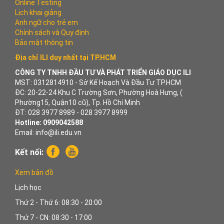
Online Testing
Lịch khai giảng
Anh ngữ cho trẻ em
Chính sách và Quy định
Bảo mật thông tin
Địa chỉ ILI duy nhất tại TP.HCM
CÔNG TY TNHH ĐẦU TƯ VÀ PHÁT TRIỂN GIÁO DỤC ILI
MST: 0312814910 - Sở Kế Hoạch Và Đầu Tư TP.HCM
ĐC: 20-22-24 Khu C Trường Sơn, Phường Hoà Hưng, (
Phường15, Quận10 cũ), Tp. Hồ Chí Minh
ĐT: 028 3977 8989 - 028 3977 8999
Hotline: 0909042588
Email: info@ili.edu.vn
Kết nối:
Xem bản đồ
Lịch học
Thứ 2 - Thứ 6: 08:30 - 20:00
Thứ 7 - CN: 08:30 - 17:00