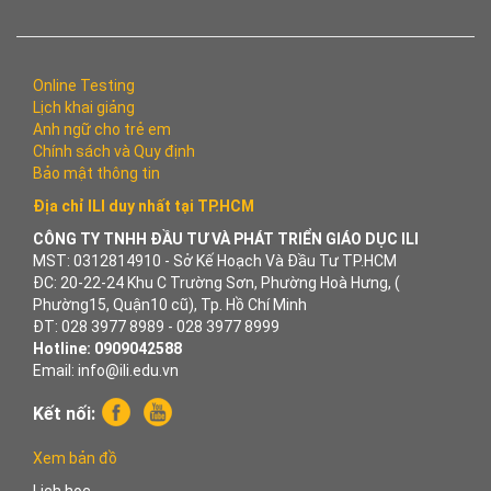
Online Testing
Lịch khai giảng
Anh ngữ cho trẻ em
Chính sách và Quy định
Bảo mật thông tin
Địa chỉ ILI duy nhất tại TP.HCM
CÔNG TY TNHH ĐẦU TƯ VÀ PHÁT TRIỂN GIÁO DỤC ILI
MST: 0312814910 - Sở Kế Hoạch Và Đầu Tư TP.HCM
ĐC: 20-22-24 Khu C Trường Sơn, Phường Hoà Hưng, (
Phường15, Quận10 cũ), Tp. Hồ Chí Minh
ĐT: 028 3977 8989 - 028 3977 8999
Hotline: 0909042588
Email: info@ili.edu.vn
Kết nối:
Xem bản đồ
Lịch học