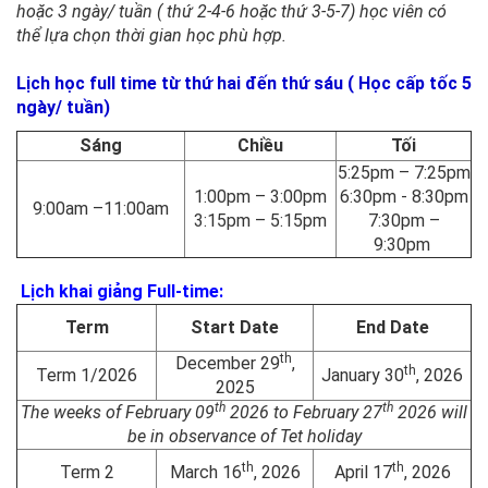
hoặc 3 ngày/ tuần ( thứ 2-4-6 hoặc thứ 3-5-7) học viên có
thể lựa chọn thời gian học phù hợp.
Lịch học
full time
từ thứ hai đến thứ sáu ( Học cấp tốc 5
ngày/ tuần)
Sáng
Chiều
Tối
5:25pm – 7:25pm
1:00pm – 3:00pm
6:30pm - 8:30pm
9:00am –11:00am
3:15pm – 5:15pm
7:30pm –
9:30pm
Lịch khai giảng Full-time:
Term
Start Date
End Date
th
December 29
,
th
Term 1/2026
January 30
, 2026
2025
th
th
The weeks of February 09
2026 to February 27
2026 will
be in observance of Tet holiday
th
th
Term 2
March 16
, 2026
April 17
, 2026