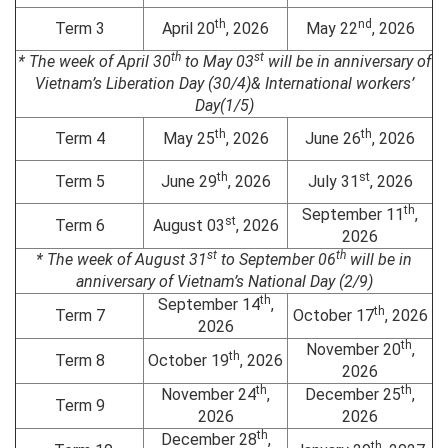
th
nd
Term 3
April 20
, 2026
May 22
, 2026
th
st
* The week of April 30
to May 03
will be in anniversary of
Vietnam’s Liberation Day (30/4)& International workers’
Day(1/5)
th
th
Term 4
May 25
, 2026
June 26
, 2026
th
st
Term 5
June 29
, 2026
July 31
, 2026
th
September 11
,
st
Term 6
August 03
, 2026
2026
st
th
* The week of August 31
to September 06
will be in
anniversary of Vietnam’s National Day (2/9)
th
September 14
,
th
Term 7
October 17
, 2026
2026
th
November 20
,
th
Term 8
October 19
, 2026
2026
th
th
November 24
,
December 25
,
Term 9
2026
2026
th
December 28
,
th