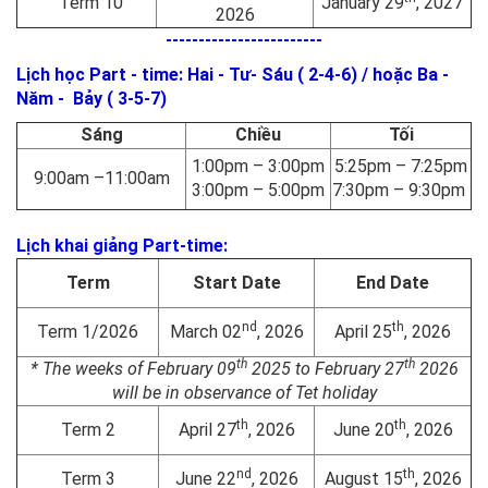
Term 10
January 29
, 2027
2026
------------------------
Lịch học Part - time: Hai - Tư- Sáu ( 2-4-6) / hoặc Ba -
Năm - Bảy
( 3-5-7)
Sáng
Chiều
Tối
1:00pm – 3:00pm
5:25pm – 7:25pm
9:00am –11:00am
3:00pm – 5:00pm
7:30pm – 9:30pm
Lịch khai giảng Part-time:
Term
Start Date
End Date
nd
th
Term 1/2026
March 02
, 2026
April 25
, 2026
th
th
* The weeks of February 09
2025 to February 27
2026
will be in observance of Tet holiday
th
th
Term 2
April 27
, 2026
June 20
, 2026
nd
th
Term 3
June 22
, 2026
August 15
, 2026