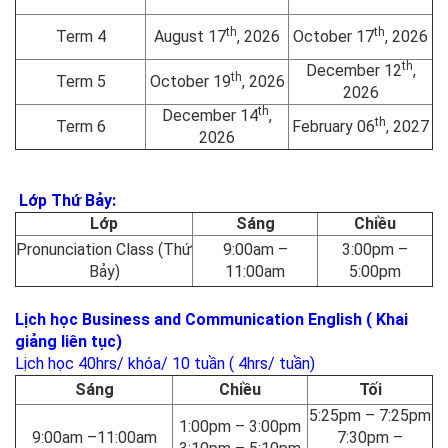
th
th
Term 4
August 17
, 2026
October 17
, 2026
th
December 12
,
th
Term 5
October 19
, 2026
2026
th
December 14
,
th
Term 6
February 06
, 2027
2026
Lớp Thứ Bảy:
Lớp
Sáng
Chiều
Pronunciation Class (Thứ
9:00am –
3:00pm –
Bảy)
11:00am
5:00pm
Lịch học Business and Communication English ( Khai
giảng liên tục)
Lịch học 40hrs/ khóa/ 10 tuần ( 4hrs/ tuần)
Sáng
Chiều
Tối
5:25pm – 7:25pm
1:00pm – 3:00pm
9:00am –11:00am
7:30pm –