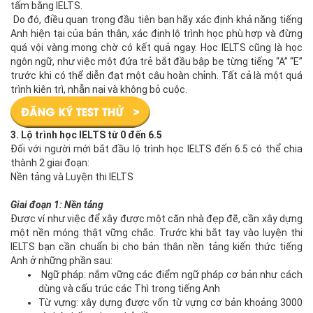
tấm bằng IELTS.
Do đó, điều quan trọng đầu tiên bạn hãy xác định khả năng tiếng
Anh hiện tại của bản thân, xác định lộ trình học phù hợp và đừng
quá vội vàng mong chờ có kết quả ngay. Học IELTS cũng là học
ngôn ngữ, như việc một đứa trẻ bắt đầu bập bẹ từng tiếng “A” “E”
trước khi có thể diễn đạt một câu hoàn chỉnh. Tất cả là một quá
trình kiên trì, nhẫn nại và không bỏ cuộc.
3.
Lộ trình học IELTS
từ 0 đến 6.5
Đối với người mới bắt đầu lộ trình học IELTS đến 6.5 có thể chia
thành 2 giai đoạn:
Nền tảng và Luyện thi IELTS
Giai đoạn 1: Nền tảng
Được ví như việc để xây được một căn nhà đẹp đẽ, cần xây dựng
một nền móng thật vững chắc. Trước khi bắt tay vào luyện thi
IELTS bạn cần chuẩn bị cho bản thân nền tảng kiến thức tiếng
Anh ở những phần sau:
Ngữ pháp: nắm vững các điểm ngữ pháp cơ bản như cách
dùng và cấu trúc các Thì trong tiếng Anh
Từ vựng: xây dựng được vốn từ vựng cơ bản khoảng 3000