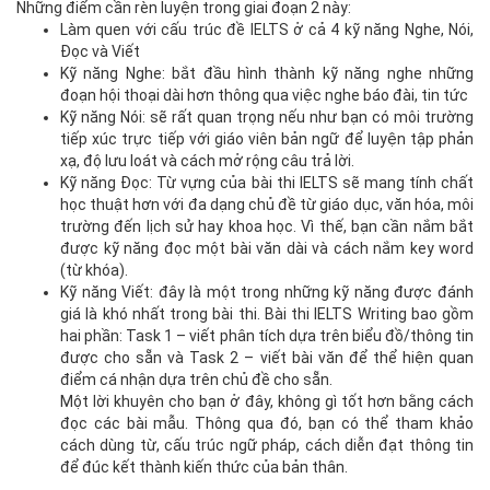
Những điểm cần rèn luyện trong giai đoạn 2 này:
Làm quen với cấu trúc đề IELTS ở cả 4 kỹ năng Nghe, Nói,
Đọc và Viết
Kỹ năng Nghe: bắt đầu hình thành kỹ năng nghe những
đoạn hội thoại dài hơn thông qua việc nghe báo đài, tin tức
Kỹ năng Nói: sẽ rất quan trọng nếu như bạn có môi trường
tiếp xúc trực tiếp với giáo viên bản ngữ để luyện tập phản
xạ, độ lưu loát và cách mở rộng câu trả lời.
Kỹ năng Đọc: Từ vựng của bài thi IELTS sẽ mang tính chất
học thuật hơn với đa dạng chủ đề từ giáo dục, văn hóa, môi
trường đến lịch sử hay khoa học. Vì thế, bạn cần nắm bắt
được kỹ năng đọc một bài văn dài và cách nắm key word
(từ khóa).
Kỹ năng Viết: đây là một trong những kỹ năng được đánh
giá là khó nhất trong bài thi. Bài thi IELTS Writing bao gồm
hai phần: Task 1 – viết phân tích dựa trên biểu đồ/thông tin
được cho sẵn và Task 2 – viết bài văn để thể hiện quan
điểm cá nhận dựa trên chủ đề cho sẵn.
Một lời khuyên cho bạn ở đây, không gì tốt hơn bằng cách
đọc các bài mẫu. Thông qua đó, bạn có thể tham khảo
cách dùng từ, cấu trúc ngữ pháp, cách diễn đạt thông tin
để đúc kết thành kiến thức của bản thân.