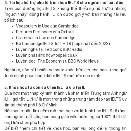
4.
Tài liệu hỗ trợ cho lộ trình học IELTS cho người mới bắt đầu
Trên con đường học IELTS, không thể thiếu sự hỗ trợ từ những
“người thầy” đồng hành. ILI xin được gợi ý với bạn những tài liệu
bổ ích sau:
Vocabulary in Use của Cambridge
Pictures Dictionary của Oxford
Grammar in Use của Cambridge
Bộ Cambridge IELTS từ 1 – 18 (cập nhật đến 2023)
Luyện nghe tại Ted.com; BBC Radio
Luyện phát âm: howtospell.co.uk
Luyện đọc: The Economist, BBC World News
Ngoài ra, còn rất nhiều website khác hữu ích cho bạn trong quá
trình chinh phục band điểm IELTS mơ ước của mình.
5.
Khóa học từ con số 0 lên IELTS 6.5 tại ILI
Qua hơn một thập kỷ hình thành và phát triển Trung tâm Anh ngữ
ILI – gọi tắt ILI /i-li/ là một trong những trung tâm đào tạo IELTS uy
tín tại thành phố Hồ Chí Minh.
Nếu bạn muốn tìm kiếm một nơi học với lộ trình học IELTS rõ ràng
cho người mất gốc, học cùng giáo viên nước ngoài 100% thì ILI là
một lựa chọn phù hợp.
Để biết thêm chi tiết về khóa học, bạn vui lòng để lại thông tin