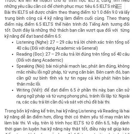
Trước khi lên kế hoạch cho lộ trình học IELTS, cùng tìm hiểu
những yêu cầu cần có để chinh phục mục tiêu 6.5 IELTS nhé.
Toggle
Bài thi IELTS sẽ được chấm theo thang điểm từ 1.0 đến 9.0 và lấy
navigat
trung bình cộng cả 4 kỹ năng làm điểm cuối cùng. Theo thang
điểm này, điểm 6.5 IELTS thể hiện trình độ Tiếng Anh tương đối
tốt. Dưới đây là những thử thách bạn cần vượt qua đối với từng
kỹ năng để đạt band điểm 6.5:
Listening (Nghe): 27 – 29 câu trả lời chính xác trên tổng số
40 câu (Đối với dạng Academic và General)
Reading (Đọc): 27 – 29 câu trả lời đúng trên tổng số 40 câu
(Đối với dạng Academic)
Speaking (Nói): bài nói phải mạch lạc, phát âm đúng, không
mắc nhiều lỗi ngữ pháp, từ vựng căn bản. Bên cạnh đó, bạn
cần giữ sự bình tĩnh và tự tin ngay cả khi phát hiện bản
thân mắc lỗi.
Writing (Viết): để đạt điểm 6.5 ở phần thi này, bạn cần sử
dụng ngữ pháp và từ vựng phong phú, tránh lỗi lặp từ. Ngoài
ra, các câu trả lời cần đủ và sát với chủ đề bài thi.
Trong bốn kỹ năng kể trên, hai kỹ năng Listening và Reading là hai
kỹ năng dễ ăn điểm hơn, đồng thời có thêm yếu tố may mắn khi
làm bài thi. Vì vậy, trên lộ trình học IELTS từ 0 đến 6.5, hãy dành
thời gian ôn luyện hai kỹ năng này thật tốt, điều này sẽ giúp kéo