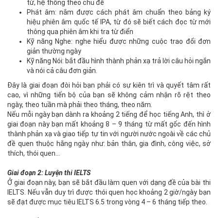
từ, hệ thống theo chủ đề
Phát âm: nắm được cách phát âm chuẩn theo bảng ký
hiệu phiên âm quốc tế IPA, từ đó sẽ biết cách đọc từ mới
thông qua phiên âm khi tra từ điển
Kỹ năng Nghe: nghe hiểu được những cuộc trao đổi đơn
giản thường ngày
Kỹ năng Nói: bắt đầu hình thành phản xạ trả lời câu hỏi ngắn
và nói cả câu đơn giản.
Đây là giai đoạn đòi hỏi bạn phải có sự kiên trì và quyết tâm rất
cao, vì những tiến bộ của bạn sẽ không cảm nhận rõ rệt theo
ngày, theo tuần mà phải theo tháng, theo năm.
Nếu mỗi ngày bạn dành ra khoảng 2 tiếng để học tiếng Anh, thì ở
giai đoạn này bạn mất khoảng 8 – 9 tháng từ mất gốc đến hình
thành phản xạ và giao tiếp tự tin với người nước ngoài về các chủ
đề quen thuộc hằng ngày như: bản thân, gia đình, công việc, sở
thích, thói quen…
Giai đoạn 2: Luyện thi IELTS
Ở giai đoạn này, bạn sẽ bắt đầu làm quen với dạng đề của bài thi
IELTS. Nếu vẫn duy trì được thói quen học khoảng 2 giờ/ngày bạn
sẽ đạt được mục tiêu IELTS 6.5 trong vòng 4 – 6 tháng tiếp theo.