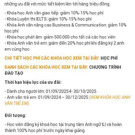
những ưu đãi với mức tiết kiệm lên tới hàng triệu đồng.
- Khóa học Anh văn giao tiếp: giảm 10%-15% học phí
- Khóa Luyện thi IELTS: giảm 10%-15% học phí
- Khóa Anh văn nâng cao Business & Communication: giảm 10%
học phí
- Khóa học phát âm: giảm 500.000 cho tất cả các học viên
- Khóa Anh văn trẻ em: giảm đến 20% học phí khi đăng ký 2 anh
em cùng học.
CHI TIẾT HỌC PHÍ CÁC KHÓA HỌC XEM TẠI ĐÂY:
HỌC PHÍ
DANH SÁCH CÁC KHÓA HỌC XEM TẠI ĐÂY:
CHƯƠNG TRÌNH
ĐÀO TẠO
Thời hạn hiệu lực của ưu đãi:
- Dành cho người lớn: 01/09/20254- 30/10/2025
- Anh văn trẻ em: 01/09/2024 – 30/12/2025
(
XEM KHÓA HỌC ANH
VĂN TRẺ EM
)
Đối tượng:
- Học viên đăng ký khoá học tại trung tâm Anh ngữ ILI và hoàn
thành 100% học phí trước ngày khai giảng