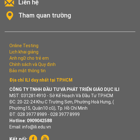
Liên hệ
Tham quan trường
Online Testing
Lịch khai giảng
Anh ngữ cho trẻ em
Chính sách và Quy định
Bảo mật thông tin
Địa chỉ ILI duy nhất tại TP.HCM
CÔNG TY TNHH ĐẦU TƯ VÀ PHÁT TRIỂN GIÁO DỤC ILI
MST: 0312814910 - Sở Kế Hoạch Và Đầu Tư TP.HCM
ĐC: 20-22-24 Khu C Trường Sơn, Phường Hoà Hưng, (
Phường15, Quận10 cũ), Tp. Hồ Chí Minh
ĐT: 028 3977 8989 - 028 3977 8999
Hotline: 0909042588
Email: info@ili.edu.vn
Kết nối: